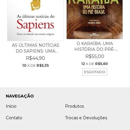
O KARAÍBA: UMA
AS ÚLTIMAS NOTÍCIAS
HISTÓRIA DO PRÉ-
DO SAPIENS: UMA
BRASIL -...
R$55,00
REVO...
R$44,90
12
X DE
R$5,60
10
X DE
R$5,35
ESGOTADO
NAVEGAÇÃO
Início
Produtos
Contato
Trocas e Devoluções