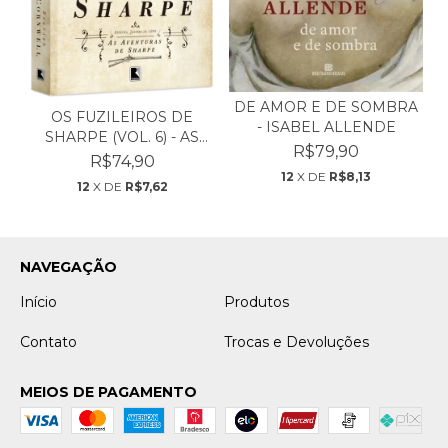
DE AMOR E DE SOMBRA
OS FUZILEIROS DE
- ISABEL ALLENDE
SHARPE (VOL. 6) - AS
R$79,90
AV...
R$74,90
12
X DE
R$8,13
12
X DE
R$7,62
NAVEGAÇÃO
Início
Produtos
Contato
Trocas e Devoluções
MEIOS DE PAGAMENTO