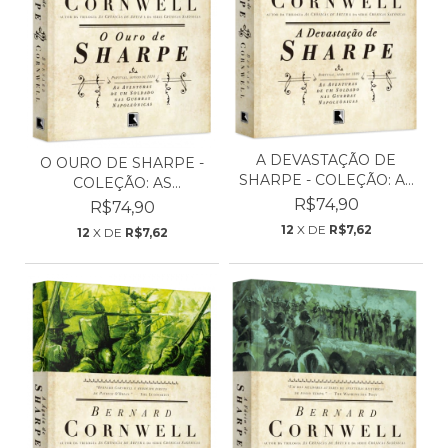
A DEVASTAÇÃO DE
O OURO DE SHARPE -
SHARPE - COLEÇÃO: AS
COLEÇÃO: AS
AVE...
AVENTURAS...
R$74,90
R$74,90
12
X DE
R$7,62
12
X DE
R$7,62