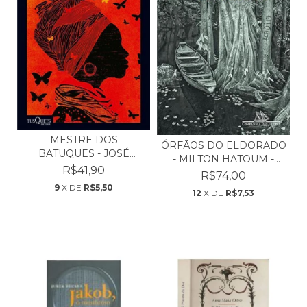
MESTRE DOS
ÓRFÃOS DO ELDORADO
BATUQUES - JOSÉ
- MILTON HATOUM -
EDUARDO AGUAL...
R$41,90
(NO...
R$74,00
9
X DE
R$5,50
12
X DE
R$7,53