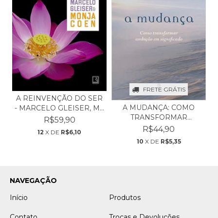
FRETE GRÁTIS
A REINVENÇÃO DO SER
A MUDANÇA: COMO
- MARCELO GLEISER, M...
TRANSFORMAR
R$59,90
AMBIÇÃO EM S...
R$44,90
12
X DE
R$6,10
10
X DE
R$5,35
NAVEGAÇÃO
Início
Produtos
Contato
Trocas e Devoluções