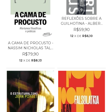
REFLEXÕES SOBRE A
GUILHOTINA - ALBERT
CA...
R$59,90
12
X DE
R$6,10
A CAMA DE PROCUSTO -
NASSIM NICHOLAS TAL...
R$79,90
12
X DE
R$8,13