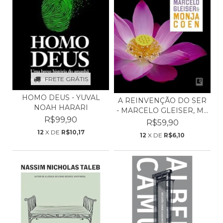
FRETE GRÁTIS
HOMO DEUS - YUVAL
A REINVENÇÃO DO SER
NOAH HARARI
- MARCELO GLEISER, M...
R$99,90
R$59,90
12
X DE
R$10,17
12
X DE
R$6,10