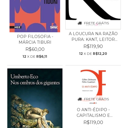
FRETE GRÁTIS
A LOUCURA NA RAZÃO
POP FILOSOFIA -
PURA: KANT, LEITOR
MÁRCIA TIBURI
DE...
R$119,90
R$60,00
12
X DE
R$12,20
12
X DE
R$6,11
FRETE GRÁTIS
O ANTI-ÉDIPO -
CAPITALISMO E
ESQUIZOFREN...
R$119,00