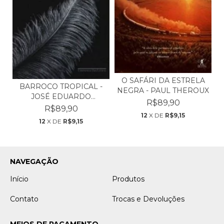
O SAFÁRI DA ESTRELA
BARROCO TROPICAL -
NEGRA - PAUL THEROUX
JOSÉ EDUARDO
R$89,90
AGUALUSA
R$89,90
12
X DE
R$9,15
12
X DE
R$9,15
NAVEGAÇÃO
Início
Produtos
Contato
Trocas e Devoluções