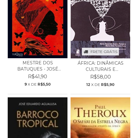
FRETE GRÁTIS
MESTRE DOS
ÁFRICA: DINÂMICAS
BATUQUES - JOSÉ
CULTURAIS E
EDUARDO AGUAL...
LITERÁRIAS...
R$41,90
R$58,00
9
X DE
R$5,50
12
X DE
R$5,90