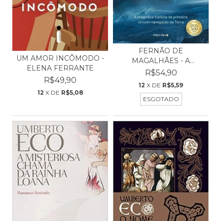
FERNÃO DE
UM AMOR INCÔMODO -
MAGALHÃES - A
ELENA FERRANTE
MAGNÍFICA HISTÓR...
R$54,90
R$49,90
12
X DE
R$5,59
12
X DE
R$5,08
ESGOTADO