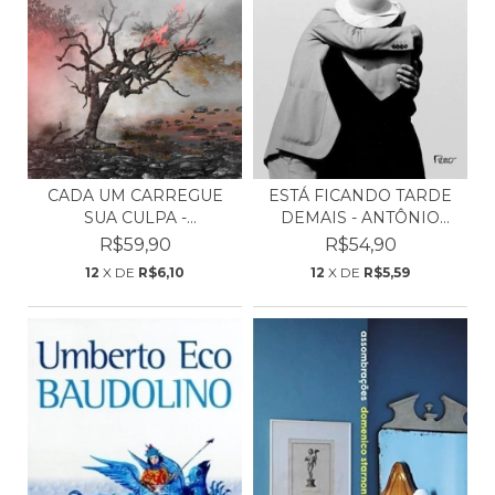
CADA UM CARREGUE
ESTÁ FICANDO TARDE
SUA CULPA -
DEMAIS - ANTÔNIO
FRANCESCA M...
TABU...
R$59,90
R$54,90
12
X DE
R$6,10
12
X DE
R$5,59