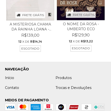
FRETE GRÁTIS
FRETE GRÁTIS
O NOME DA ROSA -
A MISTERIOSA CHAMA
UMBERTO ECO
DA RAINHA LOANA -
UMB...
R$129,90
R$139,00
12
X DE
R$13,22
12
X DE
R$14,14
ESGOTADO
ESGOTADO
NAVEGAÇÃO
Início
Produtos
Contato
Trocas e Devoluções
MEIOS DE PAGAMENTO