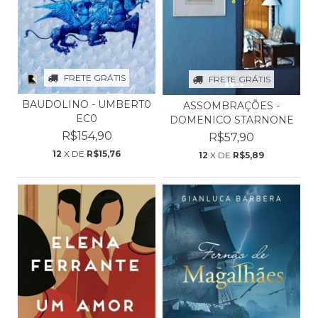
FRETE GRÁTIS
FRETE GRÁTIS
BAUDOLINO - UMBERT0
ASSOMBRAÇÕES -
EC0
DOMENICO STARNONE
R$154,90
R$57,90
12
X DE
R$15,76
12
X DE
R$5,89