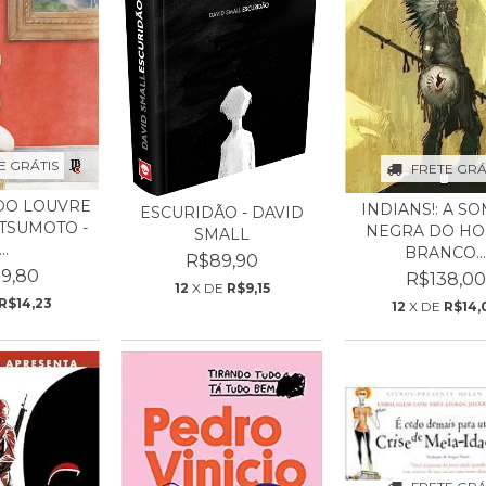
E GRÁTIS
FRETE GRÁ
DO LOUVRE
INDIANS!: A S
ESCURIDÃO - DAVID
ATSUMOTO -
NEGRA DO H
SMALL
..
BRANCO..
R$89,90
9,80
R$138,00
12
X DE
R$9,15
R$14,23
12
X DE
R$14,