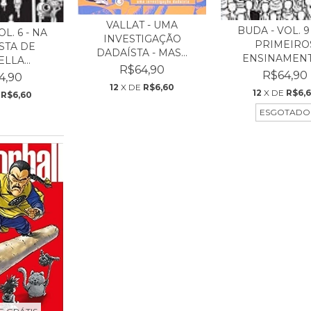
VALLAT - UMA
BUDA - VOL. 9
L. 6 - NA
INVESTIGAÇÃO
PRIMEIRO
STA DE
DADAÍSTA - MAS...
ENSINAMENTO
LLA...
R$64,90
R$64,90
4,90
12
X DE
R$6,60
12
X DE
R$6,
E
R$6,60
ESGOTADO