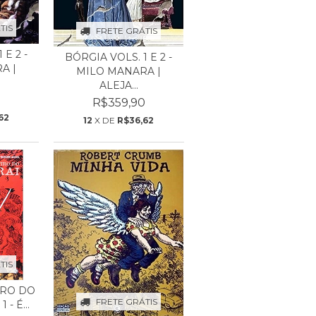
TIS
FRETE GRÁTIS
 E 2 -
BÓRGIA VOLS. 1 E 2 -
A |
MILO MANARA |
ALEJA...
0
R$359,90
62
12
X DE
R$36,62
TIS
IRO DO
FRETE GRÁTIS
 - É...