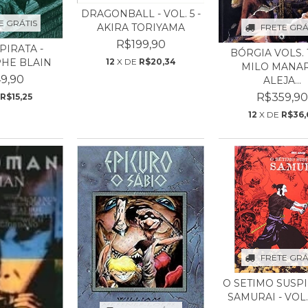
DRAGONBALL - VOL. 5 -
E GRÁTIS
AKIRA TORIYAMA
FRETE GRÁ
R$199,90
PIRATA -
BÓRGIA VOLS. 1
HE BLAIN
12
X DE
R$20,34
MILO MANAR
9,90
ALEJA...
R$359,9
R$15,25
12
X DE
R$36,
FRETE GRÁ
O SETIMO SUSP
SAMURAI - VOL. 1