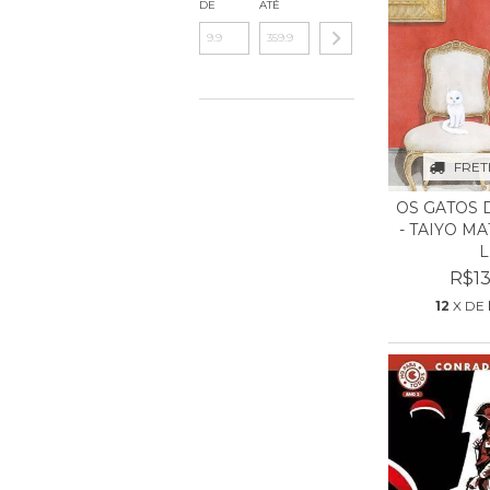
DE
ATÉ
FRET
OS GATOS 
- TAIYO M
L.
R$13
12
X DE