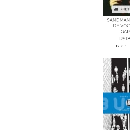
FRET
SANDMAN:
DE VOCE
GAI
R$18
12
X DE