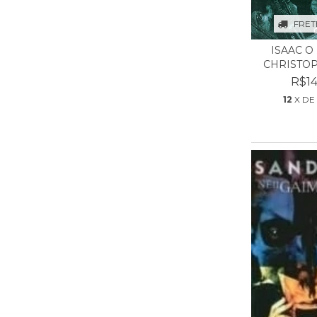
FRET
ISAAC O 
CHRISTOP
R$14
12
X DE