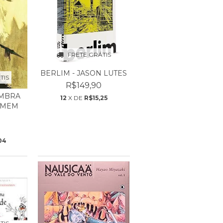
FRETE GRÁTIS
BERLIM - JASON LUTES
TIS
R$149,90
OMBRA
12
X DE
R$15,25
OMEM
.
04