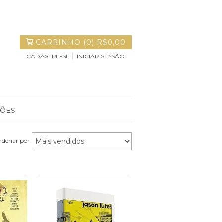
CARRINHO
(
0
)
R$0,00
CADASTRE-SE
INICIAR SESSÃO
ÇÕES
rdenar por