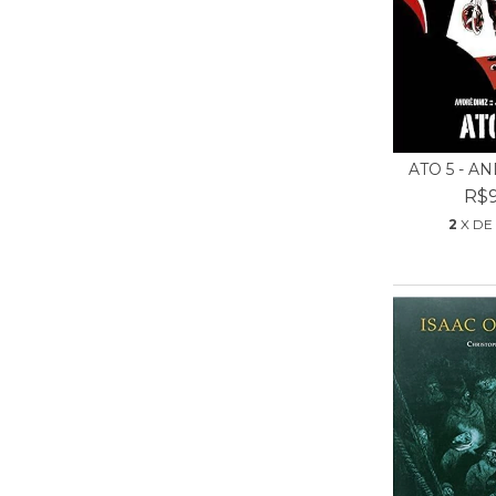
ATO 5 - A
R$9
2
X DE