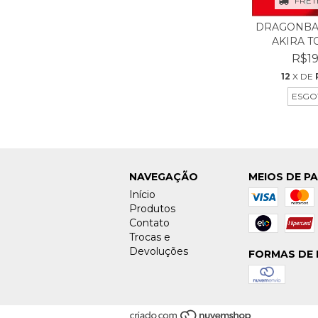
FRET
DRAGONBALL
AKIRA T
R$19
12
X DE
ESGO
NAVEGAÇÃO
MEIOS DE P
Início
Produtos
Contato
Trocas e
Devoluções
FORMAS DE 