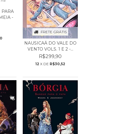
TIS
 PARA
MEIA -
FRETE GRÁTIS
10
NAUSICAÄ DO VALE DO
VENTO VOLS. 1 E 2 -...
R$299,90
12
X DE
R$30,52