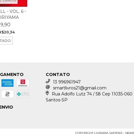
E GRÁTIS
 - VOL. 6 -
ORIYAMA
9,90
R$20,34
TADO
AGAMENTO
CONTATO
13 996961947
smartlivros21@gmail.com
Rua Adolfo Lutz 74 / 58 Cep 11035-060
Santos-SP
ENVIO
COPYRIGHT LIVRARIA SAPIENS - 06049