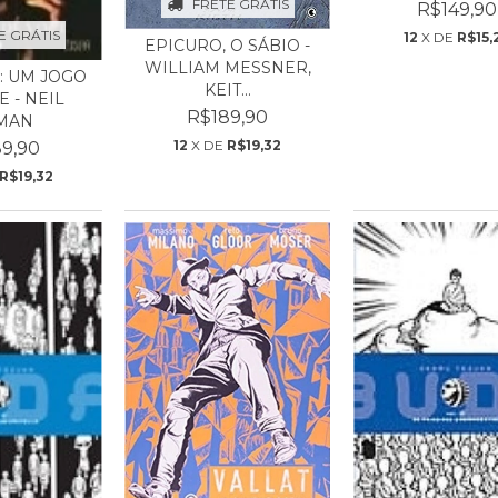
FRETE GRÁTIS
R$149,90
E GRÁTIS
12
X DE
R$15,
EPICURO, O SÁBIO -
WILLIAM MESSNER,
 UM JOGO
KEIT...
 - NEIL
R$189,90
MAN
12
X DE
R$19,32
9,90
R$19,32