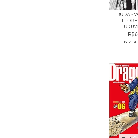
BUDA - VO
FLORE
URUVE
R$6
12
X D