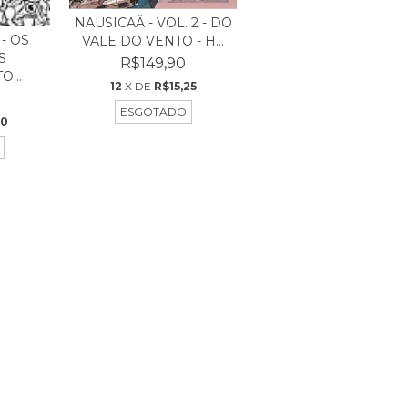
NAUSICAÄ - VOL. 2 - DO
 - OS
VALE DO VENTO - H...
S
R$149,90
...
12
X DE
R$15,25
ESGOTADO
60