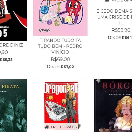
FRETE GRÁ
É CEDO DEMAIS
UMA CRISE DE 
I...
R$59,90
12
X DE
R$6,
TIRANDO TUDO TÁ
NDRÉ DINIZ
TUDO BEM - PEDRO
,90
VINÍCIO
R$69,00
R$5,35
12
X DE
R$7,02
FRETE GRÁTIS