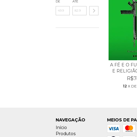
DE
ATÉ
A FÉ E O FU
E RELIGIÃO
R$7
12
X D
NAVEGAÇÃO
MEIOS DE P
Início
Produtos