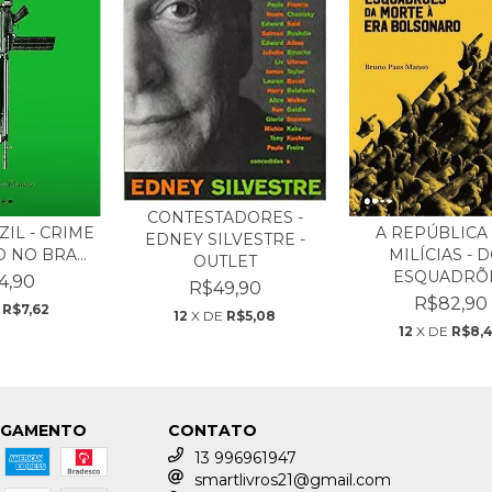
CONTESTADORES -
A REPÚBLICA
ZIL - CRIME
EDNEY SILVESTRE -
MILÍCIAS - 
 NO BRA...
OUTLET
ESQUADRÕE.
4,90
R$49,90
R$82,90
E
R$7,62
12
X DE
R$5,08
12
X DE
R$8,
AGAMENTO
CONTATO
13 996961947
smartlivros21@gmail.com