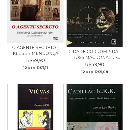
O AGENTE SECRETO -
CIDADE CORROMPIDA -
KLEBER MENDONÇA
ROSS MACDONALD -
R$69,90
COL...
R$49,90
12
X DE
R$7,11
12
X DE
R$5,08