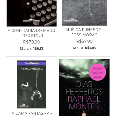
MUSICA FUNEBRE -
A CONFRARIA DO MEDO
JOSS MORAG
- REX STOUT
R$57,90
R$79,90
12
X DE
R$5,89
12
X DE
R$8,13
A DAMA FANTASMA -