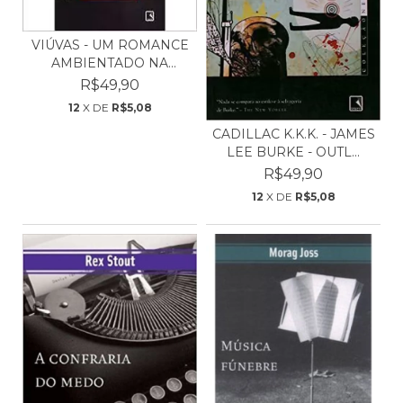
VIÚVAS - UM ROMANCE
AMBIENTADO NA
FICTIC...
R$49,90
12
X DE
R$5,08
CADILLAC K.K.K. - JAMES
LEE BURKE - OUTL...
R$49,90
12
X DE
R$5,08