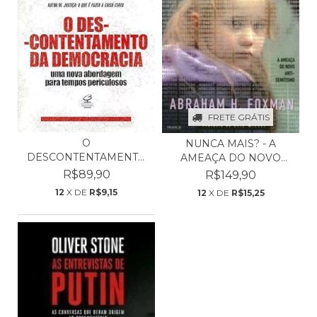
FRETE GRÁTIS
O
NUNCA MAIS? - A
DESCONTENTAMENTO
AMEAÇA DO NOVO
DA DEMOCRACIA: UMA
ANTI-SEMI...
R$89,90
R$149,90
NO...
12
X DE
R$9,15
12
X DE
R$15,25