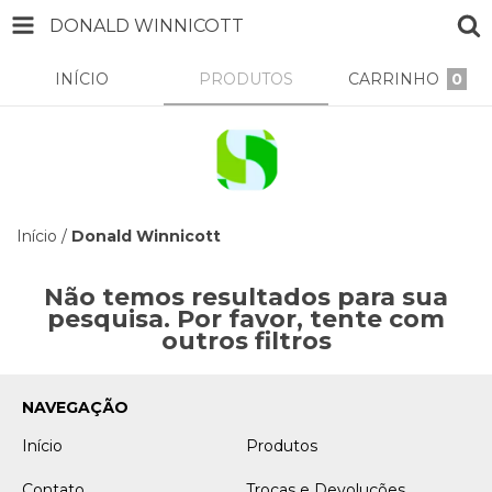
DONALD WINNICOTT
INÍCIO
PRODUTOS
CARRINHO
0
Início
/
Donald Winnicott
Não temos resultados para sua
pesquisa. Por favor, tente com
outros filtros
NAVEGAÇÃO
Início
Produtos
Contato
Trocas e Devoluções