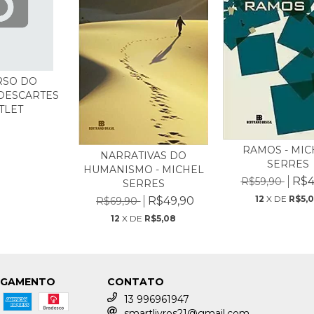
RSO DO
DESCARTES
TLET
RAMOS - MIC
NARRATIVAS DO
SERRES
HUMANISMO - MICHEL
R$4
R$59,90
SERRES
12
X DE
R$5,
R$49,90
R$69,90
12
X DE
R$5,08
AGAMENTO
CONTATO
13 996961947
smartlivros21@gmail.com