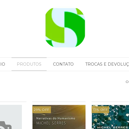
CIO
PRODUTOS
CONTATO
TROCAS E DEVOLU
O
29
%
OFF
17
%
OFF