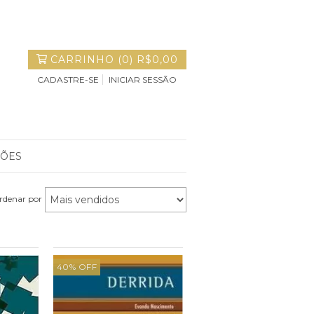
CARRINHO
(
0
)
R$0,00
CADASTRE-SE
INICIAR SESSÃO
ÇÕES
rdenar por
40
%
OFF