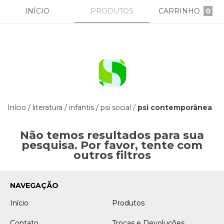
INÍCIO
PRODUTOS
CARRINHO
0
Início
/
literatura
/
infantis
/
psi social
/
psi contemporânea
Não temos resultados para sua
pesquisa. Por favor, tente com
outros filtros
NAVEGAÇÃO
Início
Produtos
Contato
Trocas e Devoluções