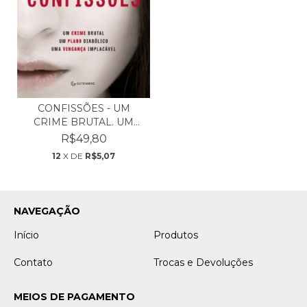
CONFISSÕES - UM
CRIME BRUTAL. UM
PLANO D...
R$49,80
12
X DE
R$5,07
NAVEGAÇÃO
Início
Produtos
Contato
Trocas e Devoluções
MEIOS DE PAGAMENTO