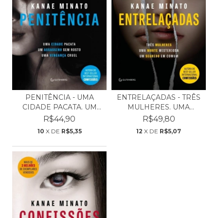
PENITÊNCIA - UMA
ENTRELAÇADAS - TRÊS
CIDADE PACATA. UM
MULHERES. UMA
ASSAS...
MORTE...
R$44,90
R$49,80
10
X DE
R$5,35
12
X DE
R$5,07