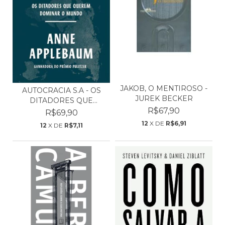
JAKOB, O MENTIROSO -
AUTOCRACIA S.A - OS
JUREK BECKER
DITADORES QUE
QUEREM...
R$67,90
R$69,90
12
X DE
R$6,91
12
X DE
R$7,11