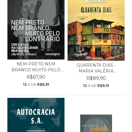
NEM PRETO NEM
QUARENTA DIAS -
BRANCO MUITO PELO
MARIA VALÉRIA
CONTRÁRI...
R$67,90
REZENDE
R$89,90
12
X DE
R$6,91
12
X DE
R$9,15