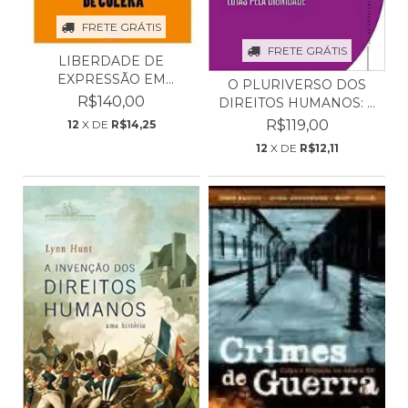
FRETE GRÁTIS
FRETE GRÁTIS
LIBERDADE DE
EXPRESSÃO EM
O PLURIVERSO DOS
TEMPOS DE CÓLE...
R$140,00
DIREITOS HUMANOS: A
DIV...
R$119,00
12
X DE
R$14,25
12
X DE
R$12,11