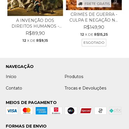
FRETE GRÁTIS
CRIMES DE GUERRA -
CULPA E NEGAÇÃO NO
A INVENÇÃO DOS
SÉ...
DIREITOS HUMANOS -
R$149,90
LYNN H...
R$89,90
12
X DE
R$15,25
12
X DE
R$9,15
ESGOTADO
NAVEGAÇÃO
Início
Produtos
Contato
Trocas e Devoluções
MEIOS DE PAGAMENTO
FORMAS DE ENVIO