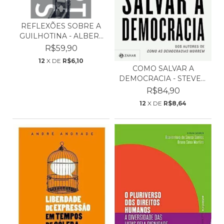
REFLEXÕES SOBRE A
GUILHOTINA - ALBERT
CA...
R$59,90
12
X DE
R$6,10
COMO SALVAR A
DEMOCRACIA - STEVEN
LEVITS...
R$84,90
12
X DE
R$8,64