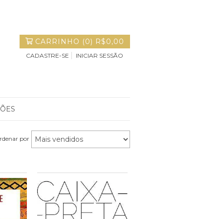
CARRINHO
(
0
)
R$0,00
CADASTRE-SE
INICIAR SESSÃO
ÇÕES
rdenar por