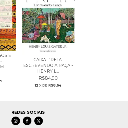
SOS E
CAIXA-PRETA:
-
ESCREVENDO A RAÇA -
...
HENRY L...
R$84,90
59
12
X DE
R$8,64
REDES SOCIAIS