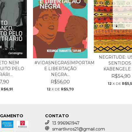
NEGRITUDE: U
ETO NEM
#VIDASNEGRASIMPORTAM
SENTIDOS 
UITO PELO
E LIBERTAÇÃO
KABENGELE M
ÁRI...
NEGRA...
R$54,90
7,90
R$56,00
12
X DE
R$5,
E
R$6,91
12
X DE
R$5,70
AGAMENTO
CONTATO
13 996961947
smartlivros21@gmail.com