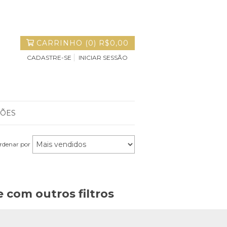
CARRINHO
(
0
)
R$0,00
CADASTRE-SE
INICIAR SESSÃO
ÇÕES
rdenar por
 com outros filtros