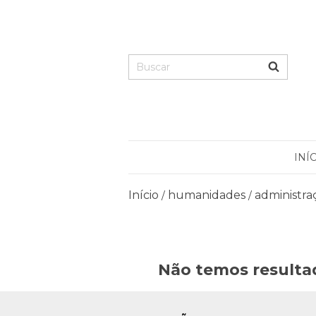
INÍ
Início
humanidades
administra
/
/
Não temos resultad