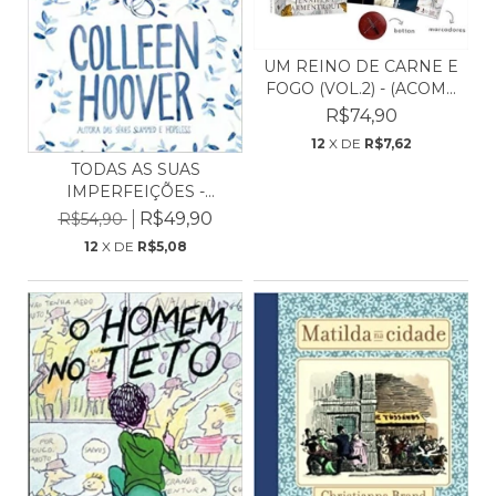
UM REINO DE CARNE E
FOGO (VOL.2) - (ACOM...
R$74,90
12
X DE
R$7,62
TODAS AS SUAS
IMPERFEIÇÕES -
COLLEEN HOO...
R$49,90
R$54,90
12
X DE
R$5,08