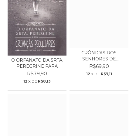
CRÔNICAS DOS
SENHORES DE
O ORFANATO DA SRTA.
CASTELO: O PODE...
PEREGRINE PARA
R$69,90
CRIAN...
R$79,90
12
X DE
R$7,11
12
X DE
R$8,13