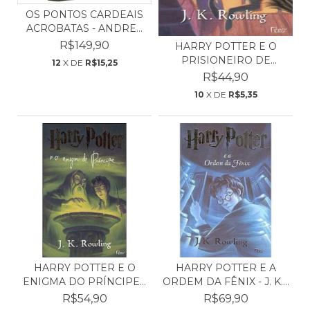
OS PONTOS CARDEAIS
ACROBATAS - ANDRES
SA...
R$149,90
HARRY POTTER E O
PRISIONEIRO DE
12
X DE
R$15,25
AZKABAN...
R$44,90
10
X DE
R$5,35
HARRY POTTER E O
HARRY POTTER E A
ENIGMA DO PRÍNCIPE -
ORDEM DA FÊNIX - J. K....
J....
R$54,90
R$69,90