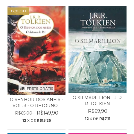
-131
%
OFF
FRETE GRÁTIS
O SILMARILLION - J. R.
O SENHOR DOS ANEIS -
R. TOLKIEN
VOL. 3 - O RETORNO...
R$69,90
R$149,90
R$65,00
12
X DE
R$7,11
12
X DE
R$15,25