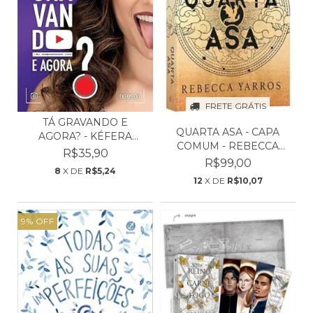
FRETE GRÁTIS
TÁ GRAVANDO E
QUARTA ASA - CAPA
AGORA? - KÉFERA
COMUM - REBECCA
BUCHMANN
R$35,90
YARROS
R$99,00
8
X DE
R$5,24
12
X DE
R$10,07
9
%
OFF