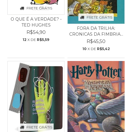
FRETE GRÁTIS
FRETE GRÁTIS
O QUE É A VERDADE? -
TED HUGHES
FORA DA TRILHA:
R$54,90
CRONICAS DA FIMBRIA -
12
X DE
R$5,59
PA...
R$45,50
10
X DE
R$5,42
FRETE GRÁTIS