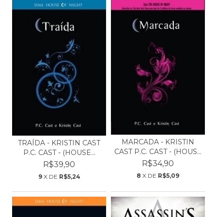
MARCADA - KRISTIN
TRAÍDA - KRISTIN CAST
CAST P.C. CAST - (HOUS...
P.C. CAST - (HOUSE...
R$34,90
R$39,90
8
X DE
R$5,09
9
X DE
R$5,24