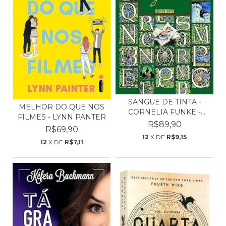
SANGUE DE TINTA -
MELHOR DO QUE NOS
CORNELIA FUNKE -
FILMES - LYNN PANTER
(SÉRI...
R$89,90
R$69,90
12
X DE
R$9,15
12
X DE
R$7,11