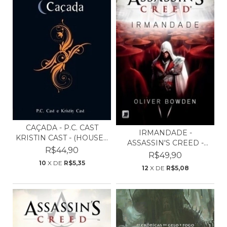
CAÇADA - P.C. CAST
IRMANDADE -
KRISTIN CAST - (HOUSE...
ASSASSIN'S CREED -
R$44,90
(ASS...
R$49,90
10
X DE
R$5,35
12
X DE
R$5,08