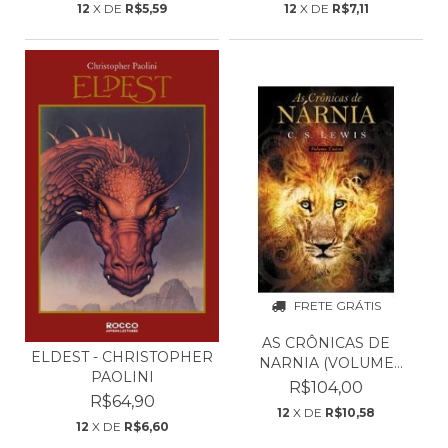
12
X DE
R$5,59
12
X DE
R$7,11
FRETE GRÁTIS
AS CRÔNICAS DE
ELDEST - CHRISTOPHER
NARNIA (VOLUME
PAOLINI
UNICO) - C...
R$104,00
R$64,90
12
X DE
R$10,58
12
X DE
R$6,60