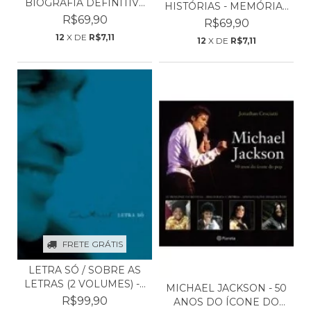
BIOGRAFIA DEFINITIVA
HISTÓRIAS - MEMÓRIAS
DA B...
R$69,90
DE VI...
R$69,90
12
X DE
R$7,11
12
X DE
R$7,11
FRETE GRÁTIS
LETRA SÓ / SOBRE AS
LETRAS (2 VOLUMES) -...
MICHAEL JACKSON - 50
R$99,90
ANOS DO ÍCONE DO