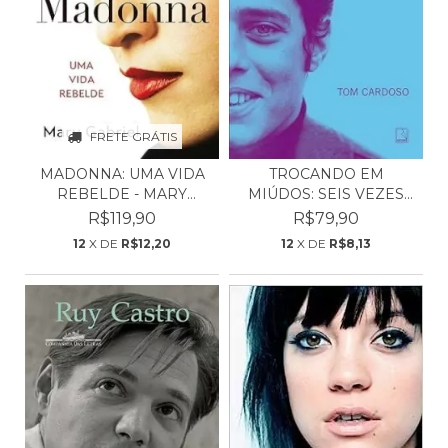
FRETE GRÁTIS
MADONNA: UMA VIDA
TROCANDO EM
REBELDE - MARY
MIÚDOS: SEIS VEZES
GABRIEL
CHICO - T...
R$119,90
R$79,90
12
X DE
R$12,20
12
X DE
R$8,13