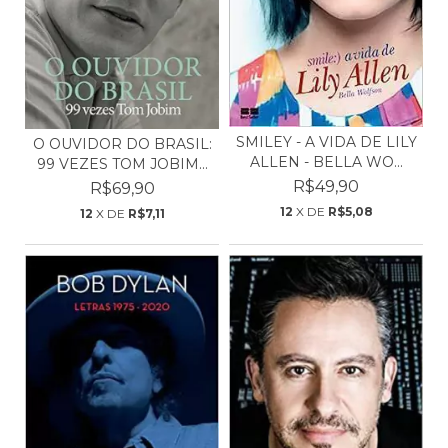
SMILEY - A VIDA DE LILY
O OUVIDOR DO BRASIL:
ALLEN - BELLA WO...
99 VEZES TOM JOBIM...
R$49,90
R$69,90
12
X DE
R$5,08
12
X DE
R$7,11