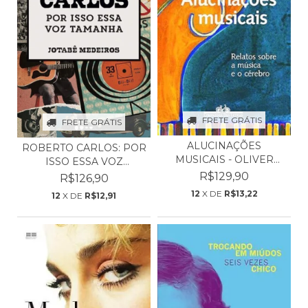
FRETE GRÁTIS
FRETE GRÁTIS
ALUCINAÇÕES
ROBERTO CARLOS: POR
MUSICAIS - OLIVER
ISSO ESSA VOZ
SACKS
TAMANH...
R$129,90
R$126,90
12
X DE
R$13,22
12
X DE
R$12,91