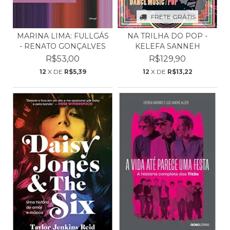
FRETE GRÁTIS
MARINA LIMA: FULLGÁS
NA TRILHA DO POP -
- RENATO GONÇALVES
KELEFA SANNEH
R$53,00
R$129,90
12
X DE
R$5,39
12
X DE
R$13,22