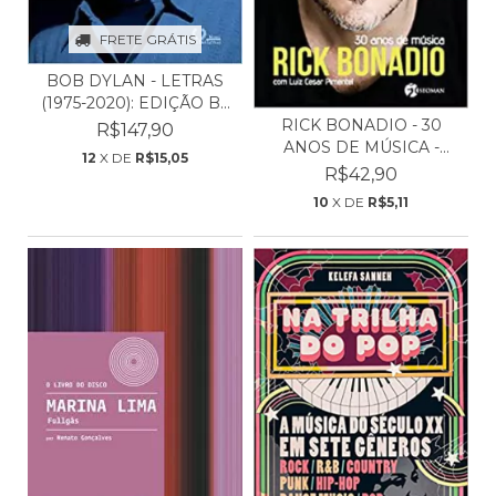
FRETE GRÁTIS
BOB DYLAN - LETRAS
(1975-2020): EDIÇÃO B...
RICK BONADIO - 30
R$147,90
ANOS DE MÚSICA -
12
X DE
R$15,05
LUIZ...
R$42,90
10
X DE
R$5,11