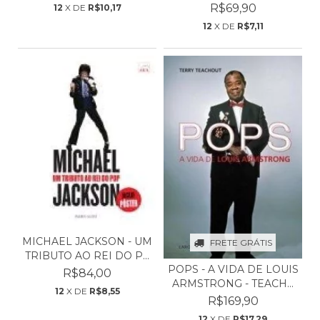
PO...
R$69,90
12
X DE
R$10,17
12
X DE
R$7,11
MICHAEL JACKSON - UM
FRETE GRÁTIS
TRIBUTO AO REI DO P...
POPS - A VIDA DE LOUIS
R$84,00
ARMSTRONG - TEACH...
12
X DE
R$8,55
R$169,90
12
X DE
R$17,29