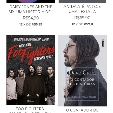
A VIDA ATÉ PARECE
DAISY JONES AND THE
UMA FESTA - A
SIX: UMA HISTÓRIA DE...
HISTÓRIA...
R$69,90
R$54,90
12
X DE
R$7,11
12
X DE
R$5,59
FOO FIGHTERS -
O CONTADOR DE