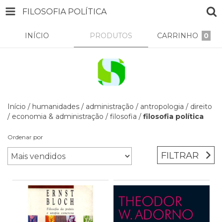
FILOSOFIA POLÍTICA
INÍCIO
PRODUTOS
CARRINHO
0
Início
/
humanidades
/
administração
/
antropologia
/
direito
/
economia & administração
/
filosofia
/
filosofia política
Ordenar por
FILTRAR