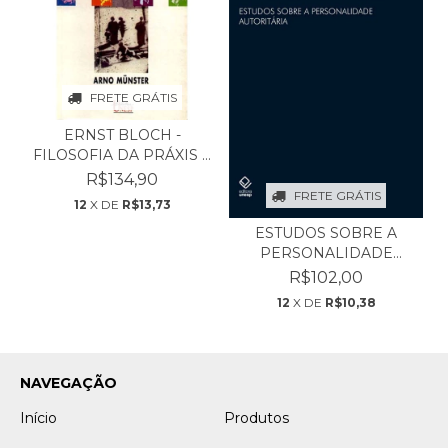
FRETE GRÁTIS
ERNST BLOCH -
FILOSOFIA DA PRÁXIS E
UTOP...
R$134,90
FRETE GRÁTIS
12
X DE
R$13,73
ESTUDOS SOBRE A
PERSONALIDADE
AUTORITÁRI...
R$102,00
12
X DE
R$10,38
NAVEGAÇÃO
Início
Produtos