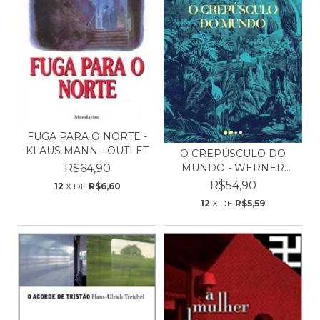
FUGA PARA O NORTE -
KLAUS MANN - OUTLET
O CREPÚSCULO DO
R$64,90
MUNDO - WERNER
HERZOG
R$54,90
12
X DE
R$6,60
12
X DE
R$5,59