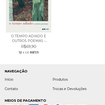
O TEMPO ADIADO E
OUTROS POEMAS -
INGEBOR...
R$69,90
12
X DE
R$7,11
NAVEGAÇÃO
Início
Produtos
Contato
Trocas e Devoluções
MEIOS DE PAGAMENTO