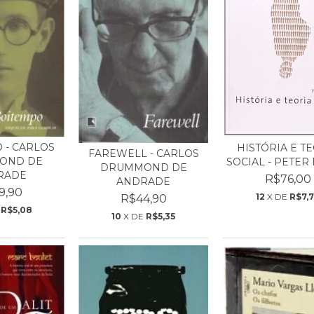
 - CARLOS
HISTÓRIA E T
FAREWELL - CARLOS
OND DE
SOCIAL - PETER
DRUMMOND DE
RADE
R$76,00
ANDRADE
9,90
12
X DE
R$7,
R$44,90
E
R$5,08
10
X DE
R$5,35