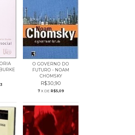
EORIA
O GOVERNO DO
 BURKE
FUTURO - NOAM
CHOMSKY
R$30,90
73
7
X DE
R$5,09