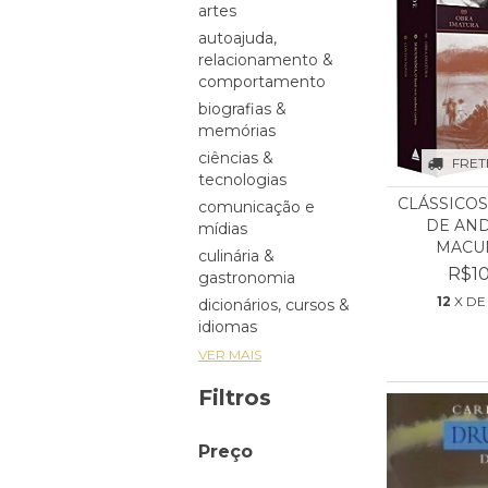
artes
autoajuda,
relacionamento &
comportamento
biografias &
memórias
ciências &
FRET
tecnologias
CLÁSSICOS
comunicação e
DE AND
mídias
MACUN
culinária &
R$10
gastronomia
12
X D
dicionários, cursos &
idiomas
VER MAIS
Filtros
Preço