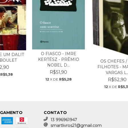
O FIASCO - IMRE
E UM DALIT
KERTÉSZ - PRÊMIO
 BOULET
OS CHEFES /
NOBEL D...
FILHOTES - M
2,90
R$51,90
VARGAS L..
E
R$5,38
R$52,90
12
X DE
R$5,28
12
X DE
R$5,
AGAMENTO
CONTATO
13 996961947
smartlivros21@gmail.com