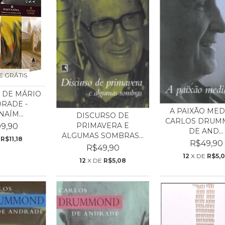
E GRÁTIS
 DE MÁRIO
RADE -
A PAIXÃO MED
AÍM...
DISCURSO DE
CARLOS DRU
PRIMAVERA E
9,90
DE AND...
ALGUMAS SOMBRAS...
E
R$11,18
R$49,90
R$49,90
12
X DE
R$5,
12
X DE
R$5,08