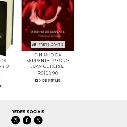
FRETE GRÁTIS
O NINHO DA
SERPENTE - PEDRO
 OS
JUAN GUTIÉRR...
ARIO
.
R$109,90
12
X DE
R$11,18
38
REDES SOCIAIS