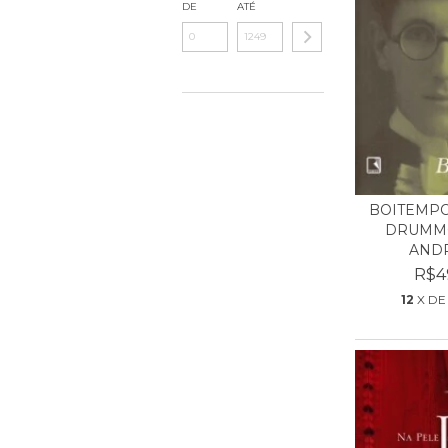
DE
ATÉ
BOITEMPO
DRUMM
AND
R$4
12
X D